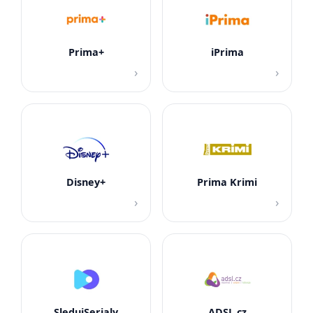
Prima+
iPrima
›
›
Disney+
Prima Krimi
›
›
SledujSerialy
ADSL.cz