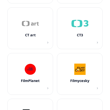
CT art
CT3
›
›
FilmPlanet
Filmycesky
›
›