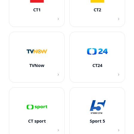
CT1
CT2
›
›
TVNow
CT24
›
›
CT sport
Sport 5
›
›