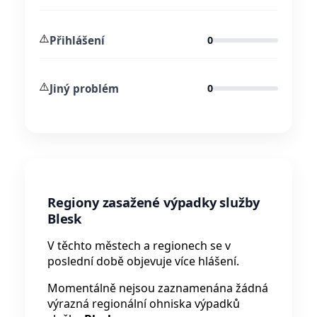
⚠️
Přihlášení
0
⚠️
Jiný problém
0
Regiony zasažené výpadky služby
Blesk
V těchto městech a regionech se v
poslední době objevuje více hlášení.
Momentálně nejsou zaznamenána žádná
výrazná regionální ohniska výpadků