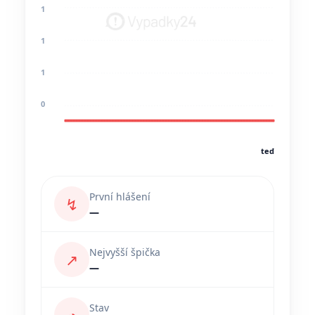
1
1
1
0
teď
První hlášení
↯
—
Nejvyšší špička
↗
—
Stav