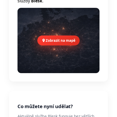
služby
Blesk
.
Zobrazit na mapě
Co můžete nyní udělat?
Aktuálně služba Blesk funguje bez větších