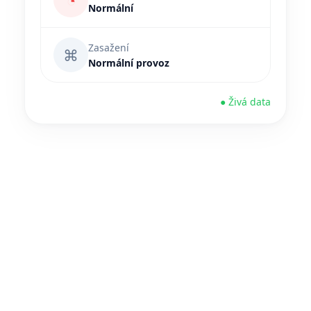
◔
Normální
Zasažení
⌘
Normální provoz
● Živá data