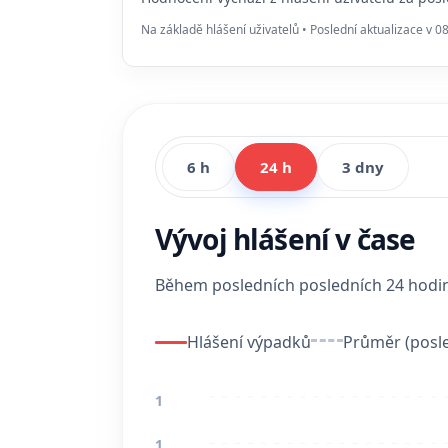
Na základě hlášení uživatelů • Poslední aktualizace v 0
6 h
24 h
3 dny
Vývoj hlášení v čase
Během posledních posledních 24 hod
Hlášení výpadků
Průměr (posle
1
1