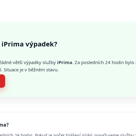
 iPrima výpadek?
žádné větší výpadky služby
iPrima
. Za posledních 24 hodin byl
. Situace je v běžném stavu.
ima?
edních 24 hodin. Pokud je počet hlášení nízký, považujeme službu 