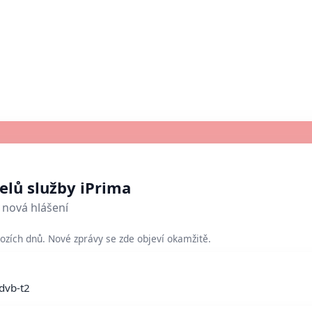
telů služby iPrima
nová hlášení
ozích dnů. Nové zprávy se zde objeví okamžitě.
dvb-t2