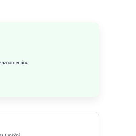
o zaznamenáno
za funkční.