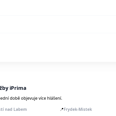
žby iPrima
ední době objevuje více hlášení.
📍
stí nad Labem
Frydek-Mistek