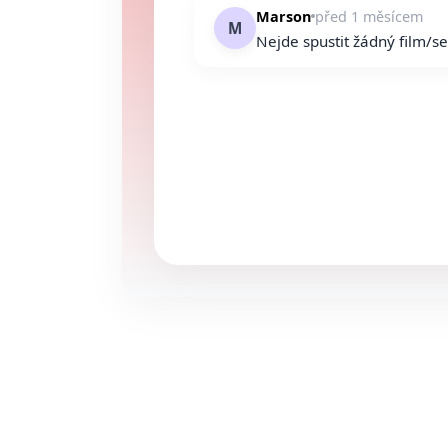
Marson
před 1 měsícem
M
Nejde spustit žádný film/se