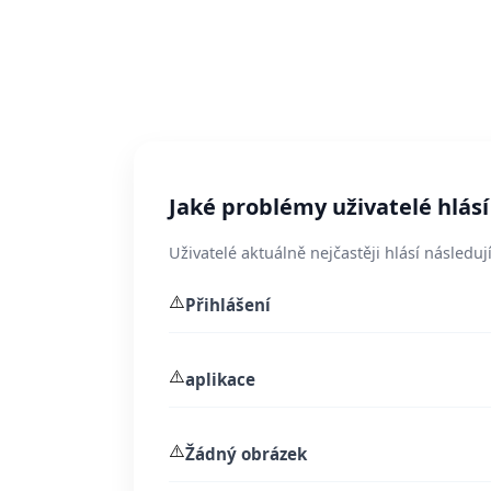
Jaké problémy uživatelé hlásí
Uživatelé aktuálně nejčastěji hlásí následují
⚠️
Přihlášení
⚠️
aplikace
⚠️
Žádný obrázek