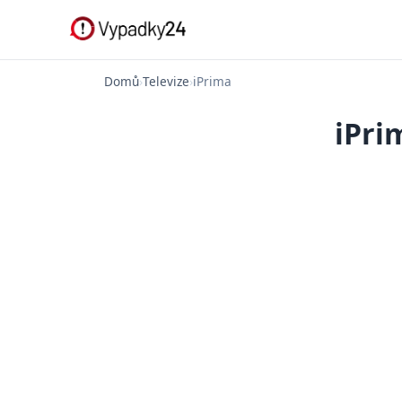
Domů
›
Televize
›
iPrima
iPri