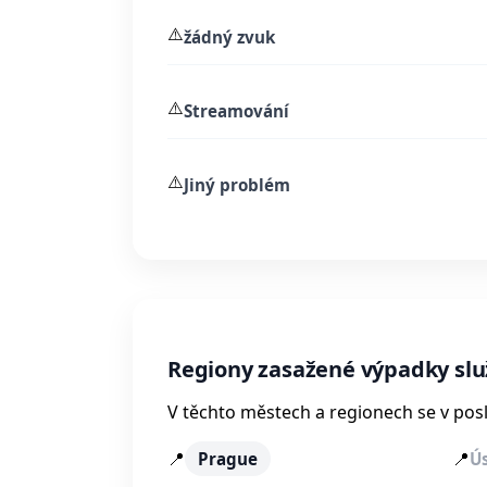
⚠️
žádný zvuk
⚠️
Streamování
⚠️
Jiný problém
Regiony zasažené výpadky slu
V těchto městech a regionech se v posl
📍
📍
Prague
Ú