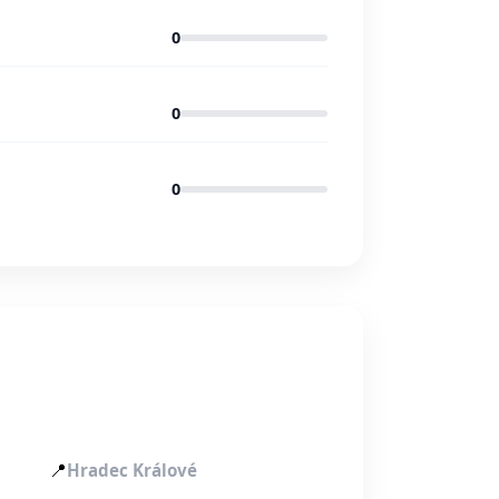
0
0
0
📍
Hradec Králové