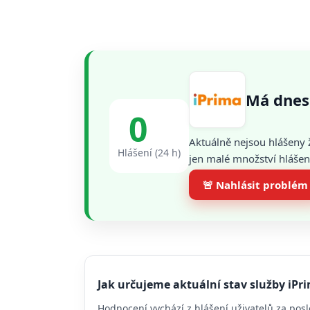
Má dnes
0
Aktuálně nejsou hlášeny 
Hlášení (24 h)
jen malé množství hlášení
🚨 Nahlásit problém
Jak určujeme aktuální stav služby iPr
Hodnocení vychází z hlášení uživatelů za posl