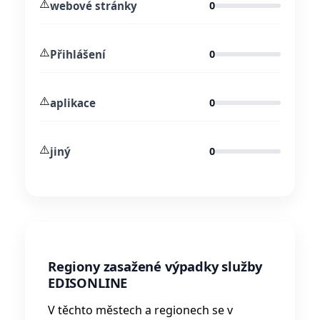
⚠️
webové stránky
0
⚠️
Přihlášení
0
⚠️
aplikace
0
⚠️
jiný
0
Regiony zasažené výpadky služby
EDISONLINE
V těchto městech a regionech se v