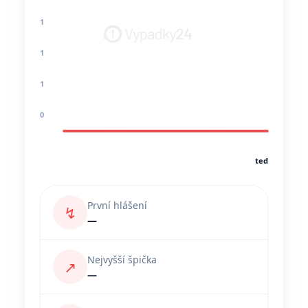
1
1
1
0
teď
První hlášení
↯
—
Nejvyšší špička
↗
—