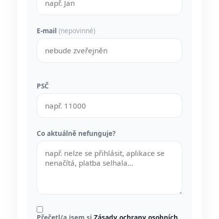
E-mail
(nepovinné)
PSČ
Co aktuálně nefunguje?
Přečetl/a jsem si
Zásady ochrany osobních