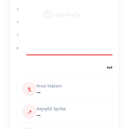
1
1
1
0
teď
První hlášení
↯
—
Nejvyšší špička
↗
—