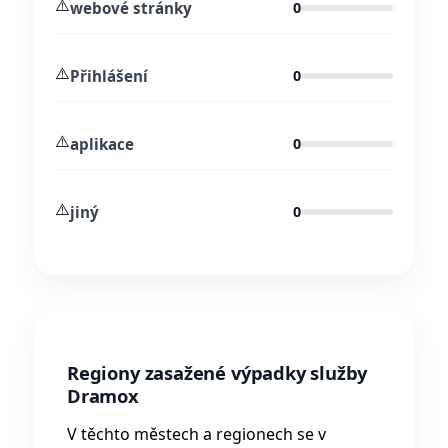
⚠️
webové stránky
0
⚠️
Přihlášení
0
⚠️
aplikace
0
⚠️
jiný
0
Regiony zasažené výpadky služby
Dramox
V těchto městech a regionech se v