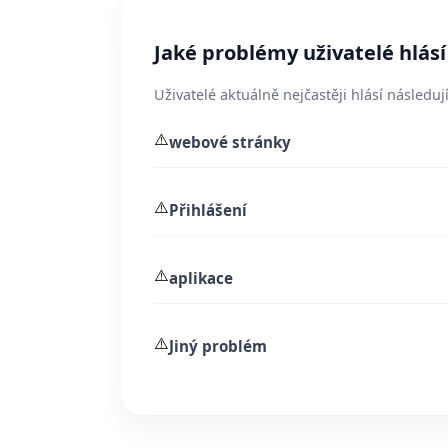
Jaké problémy uživatelé hlásí
Uživatelé aktuálně nejčastěji hlásí následují
⚠️
webové stránky
⚠️
Přihlášení
⚠️
aplikace
⚠️
Jiný problém