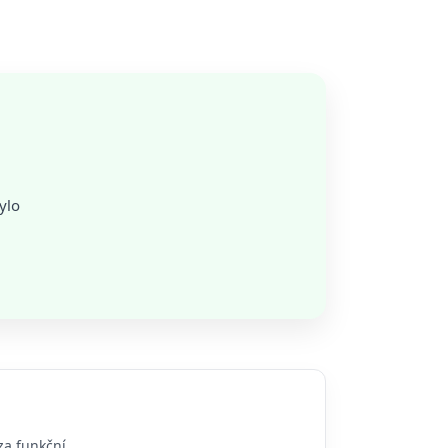
ylo
za funkční.