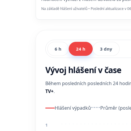
Na základě hlášení uživatelů • Poslední aktualizace v 0
6 h
24 h
3 dny
Vývoj hlášení v čase
Během posledních posledních 24 hod
TV+
.
Hlášení výpadků
Průměr (posle
1