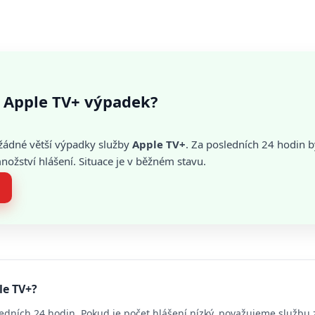
 Apple TV+ výpadek?
žádné větší výpadky služby
Apple TV+
. Za posledních 24 hodin b
žství hlášení. Situace je v běžném stavu.
le TV+?
edních 24 hodin. Pokud je počet hlášení nízký, považujeme službu 