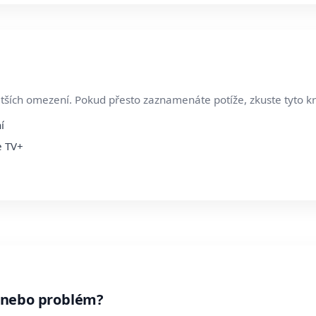
tších omezení. Pokud přesto zaznamenáte potíže, zkuste tyto kr
í
e TV+
 nebo problém?