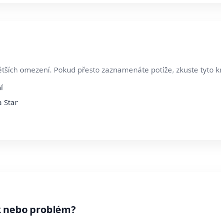
ětších omezení. Pokud přesto zaznamenáte potíže, zkuste tyto k
í
a Star
k nebo problém?