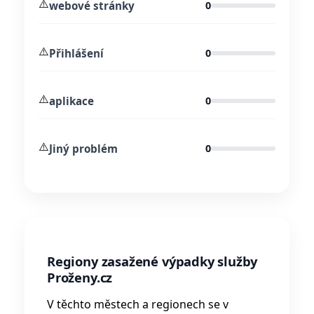
⚠️
webové stránky
0
⚠️
Přihlášení
0
⚠️
aplikace
0
⚠️
Jiný problém
0
Regiony zasažené výpadky služby
Proženy.cz
V těchto městech a regionech se v