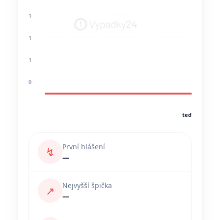
1
1
1
0
teď
První hlášení
↯
—
Nejvyšší špička
↗
—