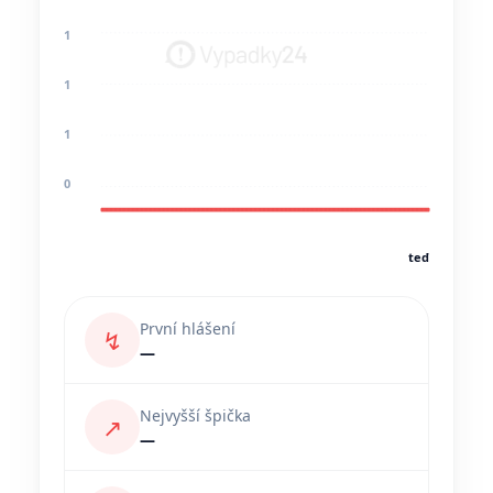
1
1
1
0
teď
První hlášení
↯
—
Nejvyšší špička
↗
—