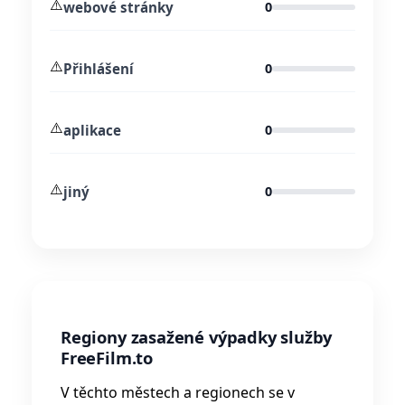
⚠️
webové stránky
0
⚠️
Přihlášení
0
⚠️
aplikace
0
⚠️
jiný
0
Regiony zasažené výpadky služby
FreeFilm.to
V těchto městech a regionech se v