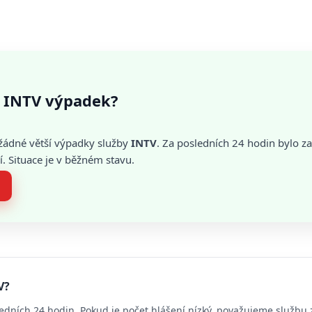
 INTV výpadek?
žádné větší výpadky služby
INTV
. Za posledních 24 hodin bylo 
. Situace je v běžném stavu.
V?
edních 24 hodin. Pokud je počet hlášení nízký, považujeme službu 