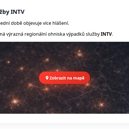
užby INTV
ední době objevuje více hlášení.
 výrazná regionální ohniska výpadků služby
INTV
.
Zobrazit na mapě