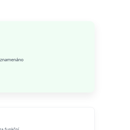
zaznamenáno
za funkční.