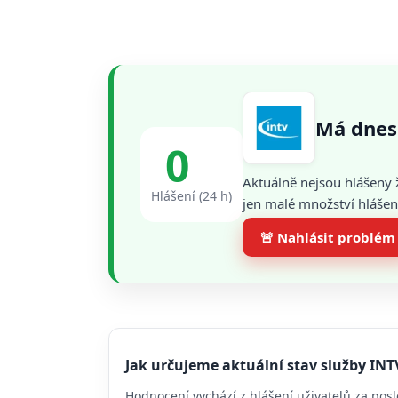
Má dnes
0
Aktuálně nejsou hlášeny 
Hlášení (24 h)
jen malé množství hlášení
🚨 Nahlásit problém
Jak určujeme aktuální stav služby INT
Hodnocení vychází z hlášení uživatelů za posl