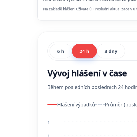
Na základě hlášení uživatelů • Poslední aktualizace v 0
6 h
24 h
3 dny
Vývoj hlášení v čase
Během posledních posledních 24 hod
Hlášení výpadků
Průměr (posle
1
1