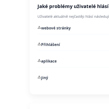
Jaké problémy uživatelé hlásí
Uživatelé aktuálně nejčastěji hlásí následují
⚠️
webové stránky
⚠️
Přihlášení
⚠️
aplikace
⚠️
jiný