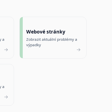
Webové stránky
y a
Zobrazit aktuální problémy a
výpadky
→
→
y a
→