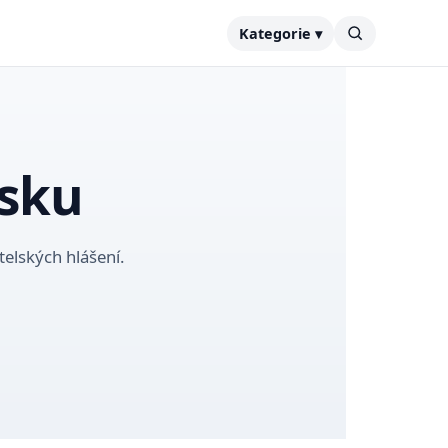
Kategorie ▾
esku
telských hlášení.