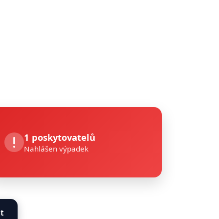
1 poskytovatelů
Nahlášen výpadek
t