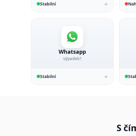
→
Stabilní
Nah
Whatsapp
výpadek?
→
Stabilní
Stab
S čí