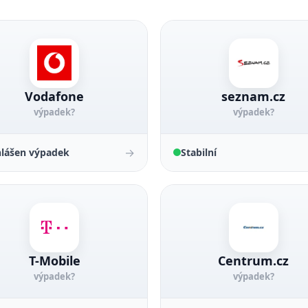
Vodafone
seznam.cz
výpadek?
výpadek?
→
lášen výpadek
Stabilní
T-Mobile
Centrum.cz
výpadek?
výpadek?