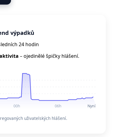
rend výpadků
sledních 24 hodin
aktivita
– ojedinělé špičky hlášení.
00h
06h
Nyní
regovaných uživatelských hlášení.