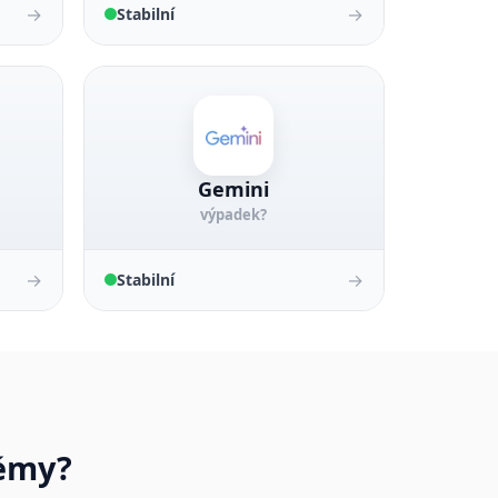
→
→
Stabilní
Gemini
výpadek?
→
→
Stabilní
lémy?