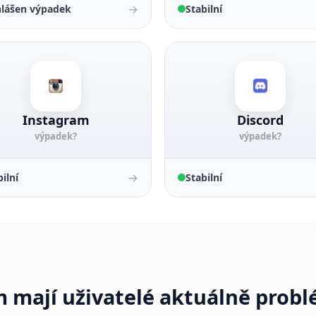
→
lášen výpadek
Stabilní
Instagram
Discord
výpadek?
výpadek?
→
ilní
Stabilní
m mají uživatelé aktuálně prob