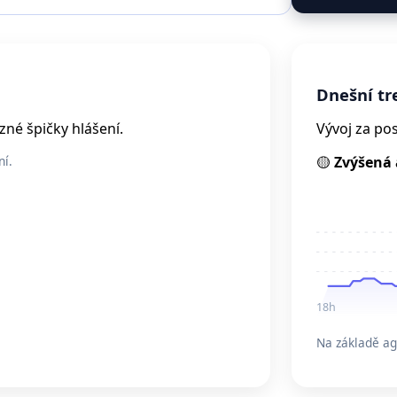
Dnešní t
né špičky hlášení.
Vývoj za po
ní.
🟡
Zvýšená 
18h
Na základě ag