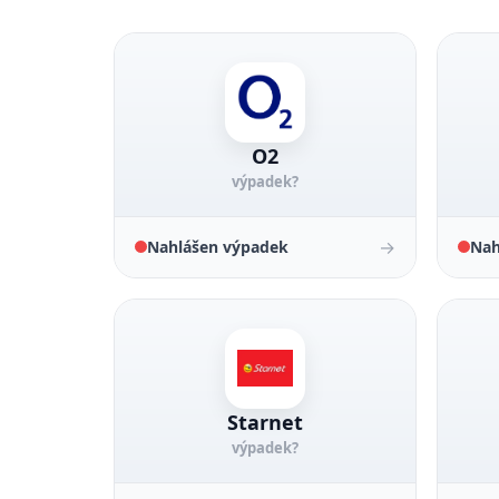
O2
výpadek?
→
Nahlášen výpadek
Nah
Starnet
výpadek?