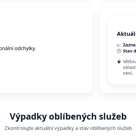
Aktuál
📈
Zazna
nální odchylky.
🕒
Stav d
🧠
Většin
oblast
není.
Výpadky oblíbených služeb
Zkontrolujte aktuální výpadky a stav oblíbených služeb