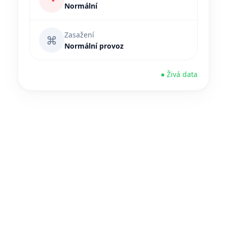
◔
Normální
Zasažení
⌘
Normální provoz
● Živá data