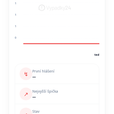
1
1
1
0
teď
První hlášení
↯
—
Nejvyšší špička
↗
—
Stav