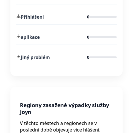
⚠️
Přihlášení
0
⚠️
aplikace
0
⚠️
Jiný problém
0
Regiony zasažené výpadky služby
Joyn
V těchto městech a regionech se v
poslední době objevuje více hlášení.