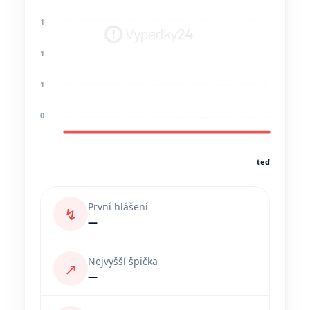
1
1
1
0
teď
První hlášení
↯
—
Nejvyšší špička
↗
—