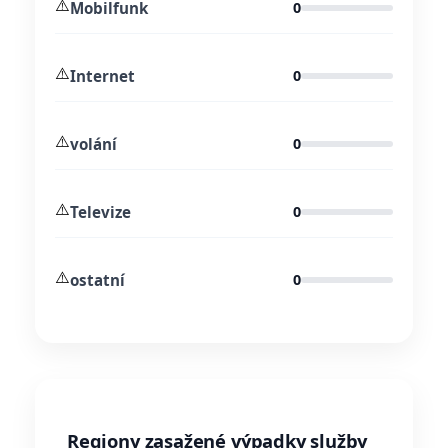
⚠️
Mobilfunk
0
⚠️
Internet
0
⚠️
volání
0
⚠️
Televize
0
⚠️
ostatní
0
Regiony zasažené výpadky služby