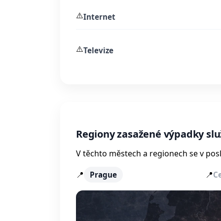
⚠️
Internet
⚠️
Televize
Regiony zasažené výpadky sl
V těchto městech a regionech se v posl
📍
📍
Prague
C