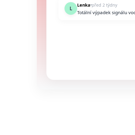
Lenka
před 2 týdny
L
Totální výpadek signálu vo