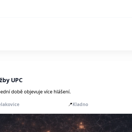
užby UPC
ední době objevuje více hlášení.
📍
elakovice
Kladno