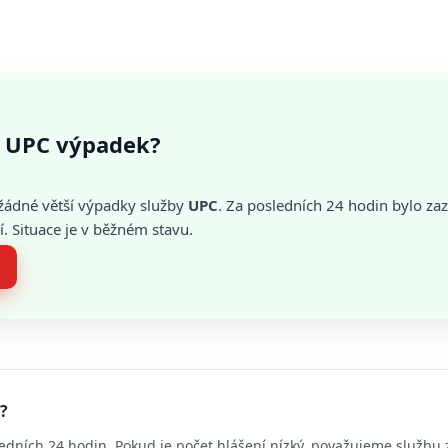
 UPC výpadek?
žádné větší výpadky služby
UPC
. Za posledních 24 hodin bylo z
. Situace je v běžném stavu.
?
edních 24 hodin. Pokud je počet hlášení nízký, považujeme službu 