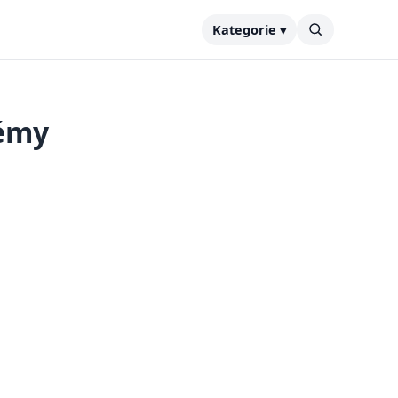
Kategorie ▾
lémy