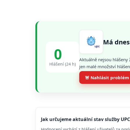
Má dnes
0
Aktuálně nejsou hlášeny 
Hlášení (24 h)
jen malé množství hlášení
🚨 Nahlásit problém
Jak určujeme aktuální stav služby UPC
Hodnocení vychází z hlášení uživatelů za posl