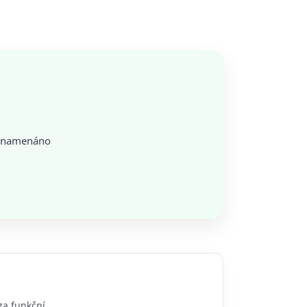
aznamenáno
za funkční.