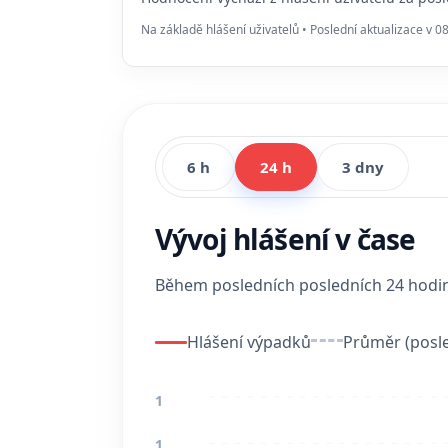
Na základě hlášení uživatelů • Poslední aktualizace v 0
6 h
24 h
3 dny
Vývoj hlášení v čase
Během posledních posledních 24 hod
Hlášení výpadků
Průměr (posle
1
1