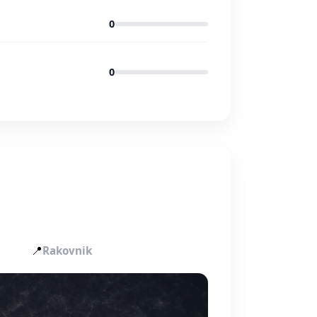
0
0
📍
Rakovnik