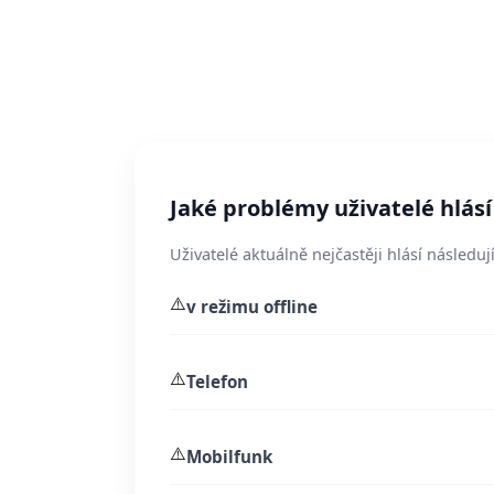
Jaké problémy uživatelé hlásí
Uživatelé aktuálně nejčastěji hlásí následují
⚠️
v režimu offline
⚠️
Telefon
⚠️
Mobilfunk