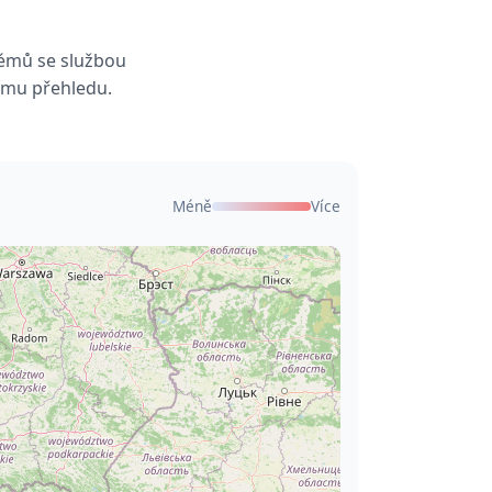
lémů se službou
nímu přehledu.
Méně
Více