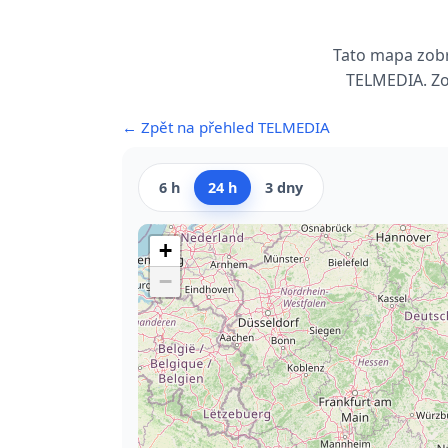
Tato mapa zobr
TELMEDIA. Zob
← Zpět na přehled TELMEDIA
6 h
24 h
3 dny
+
−