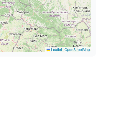
Leaflet
|
OpenStreetMap