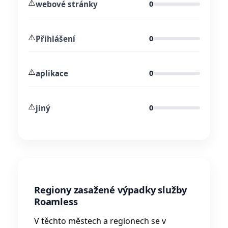
⚠️
webové stránky
0
⚠️
Přihlášení
0
⚠️
aplikace
0
⚠️
jiný
0
Regiony zasažené výpadky služby
Roamless
V těchto městech a regionech se v