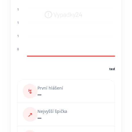
1
1
1
0
teď
První hlášení
↯
—
Nejvyšší špička
↗
—