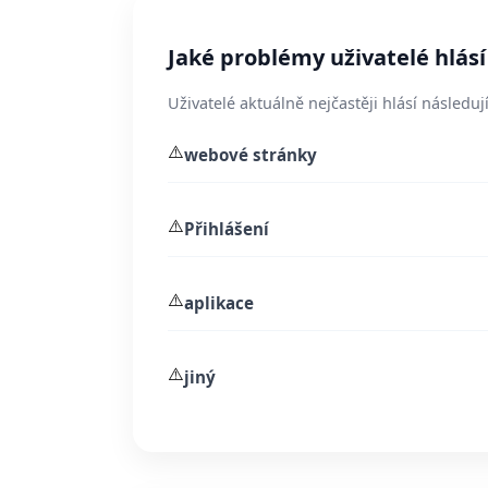
Jaké problémy uživatelé hlásí
Uživatelé aktuálně nejčastěji hlásí následují
⚠️
webové stránky
⚠️
Přihlášení
⚠️
aplikace
⚠️
jiný