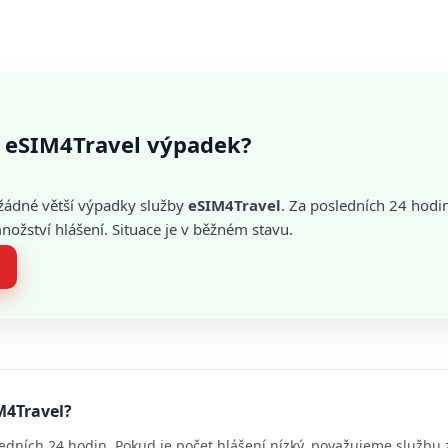
 eSIM4Travel výpadek?
žádné větší výpadky služby
eSIM4Travel
. Za posledních 24 hodi
žství hlášení. Situace je v běžném stavu.
M4Travel?
edních 24 hodin. Pokud je počet hlášení nízký, považujeme službu 