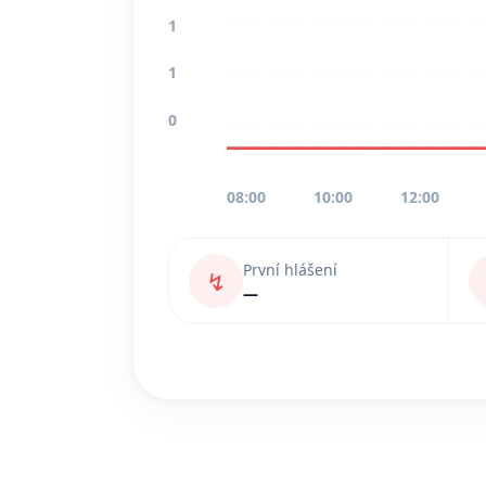
1
1
0
08:00
10:00
12:00
První hlášení
↯
—