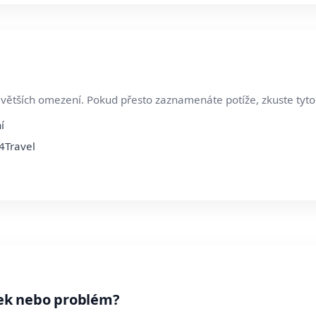
větších omezení. Pokud přesto zaznamenáte potíže, zkuste tyto
í
4Travel
ek nebo problém?