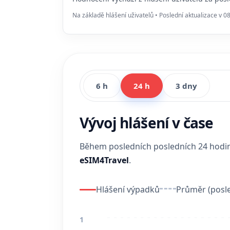
Na základě hlášení uživatelů • Poslední aktualizace v 0
6 h
24 h
3 dny
Vývoj hlášení v čase
Během posledních posledních 24 hod
eSIM4Travel
.
Hlášení výpadků
Průměr (posle
1