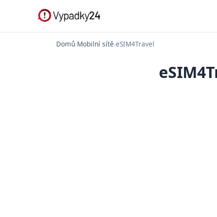
Domů
›
Mobilní sítě
›
eSIM4Travel
eSIM4Tr