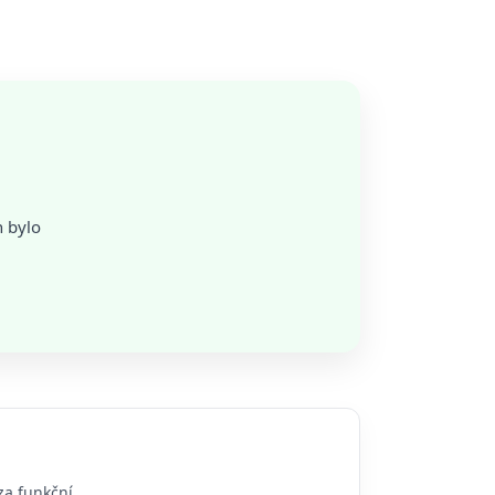
n bylo
za funkční.