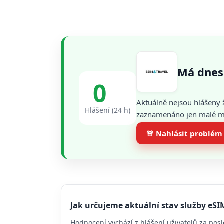
Má dnes
0
Aktuálně nejsou hlášeny 
Hlášení (24 h)
zaznamenáno jen malé mno
🚨 Nahlásit problém
Jak určujeme aktuální stav služby eSI
Hodnocení vychází z hlášení uživatelů za posl