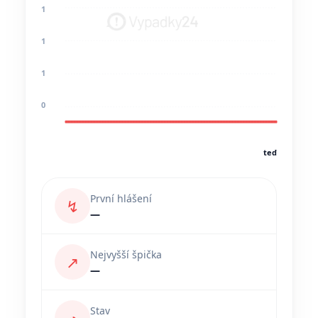
1
1
1
0
teď
První hlášení
↯
—
Nejvyšší špička
↗
—
Stav