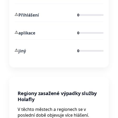
⚠️
Přihlášení
0
⚠️
aplikace
0
⚠️
jiný
0
Regiony zasažené výpadky služby
Holafly
V těchto městech a regionech se v
poslední době objevuje více hlášení.