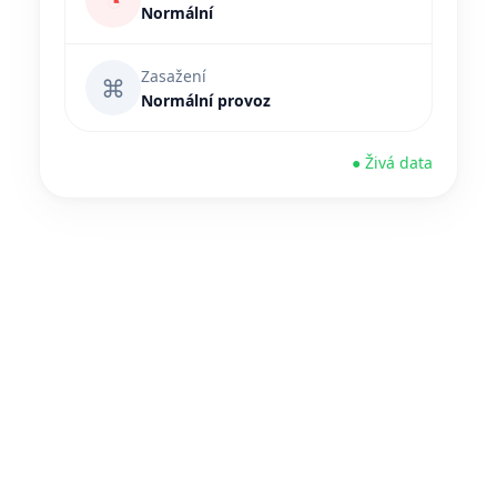
◔
Normální
Zasažení
⌘
Normální provoz
● Živá data