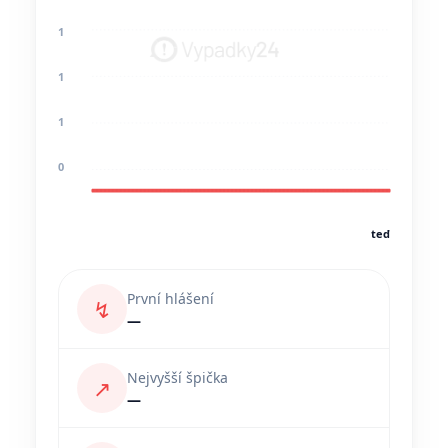
1
1
1
0
teď
První hlášení
↯
—
Nejvyšší špička
↗
—