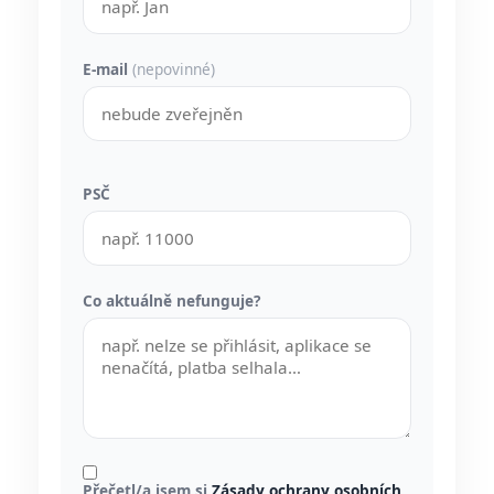
E-mail
(nepovinné)
PSČ
Co aktuálně nefunguje?
Přečetl/a jsem si
Zásady ochrany osobních