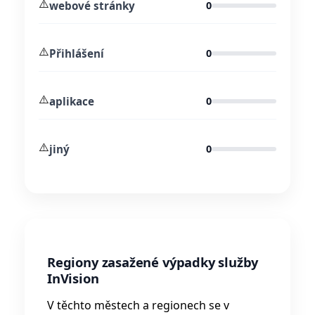
⚠️
webové stránky
0
⚠️
Přihlášení
0
⚠️
aplikace
0
⚠️
jiný
0
Regiony zasažené výpadky služby
InVision
V těchto městech a regionech se v