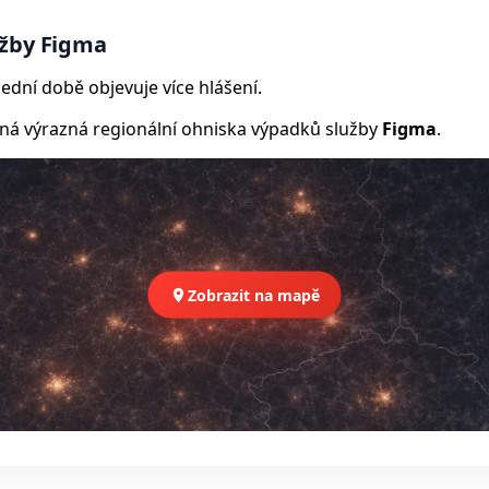
užby Figma
ední době objevuje více hlášení.
 výrazná regionální ohniska výpadků služby
Figma
.
Zobrazit na mapě