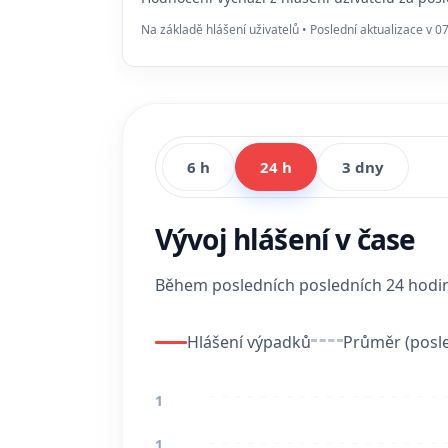
Na základě hlášení uživatelů • Poslední aktualizace v 0
6 h
24 h
3 dny
Vývoj hlášení v čase
Během posledních posledních 24 hod
Hlášení výpadků
Průměr (posle
1
1