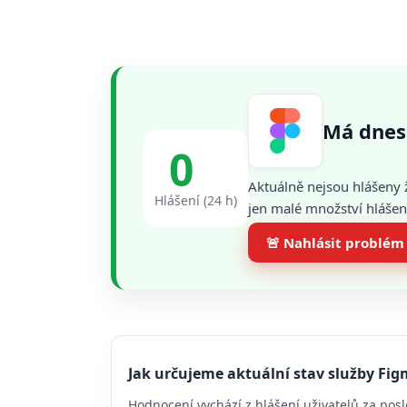
Má dnes
0
Aktuálně nejsou hlášeny 
Hlášení (24 h)
jen malé množství hlášení
🚨 Nahlásit problém
Jak určujeme aktuální stav služby Fi
Hodnocení vychází z hlášení uživatelů za posl