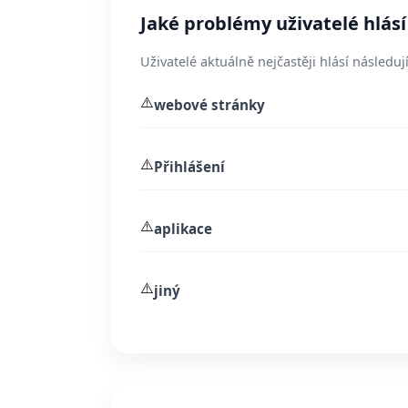
Jaké problémy uživatelé hlásí
Uživatelé aktuálně nejčastěji hlásí následují
⚠️
webové stránky
⚠️
Přihlášení
⚠️
aplikace
⚠️
jiný