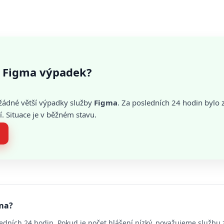
 Figma výpadek?
žádné větší výpadky služby
Figma
. Za posledních 24 hodin byl
. Situace je v běžném stavu.
gma?
edních 24 hodin. Pokud je počet hlášení nízký, považujeme službu 