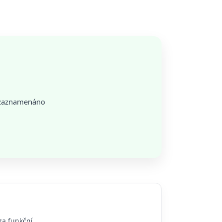
o zaznamenáno
za funkční.