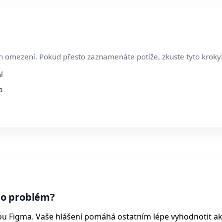
h omezení. Pokud přesto zaznamenáte potíže, zkuste tyto kroky
í
a
bo problém?
ou Figma. Vaše hlášení pomáhá ostatním lépe vyhodnotit ak