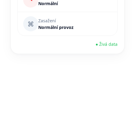
◔
Normální
Zasažení
⌘
Normální provoz
● Živá data