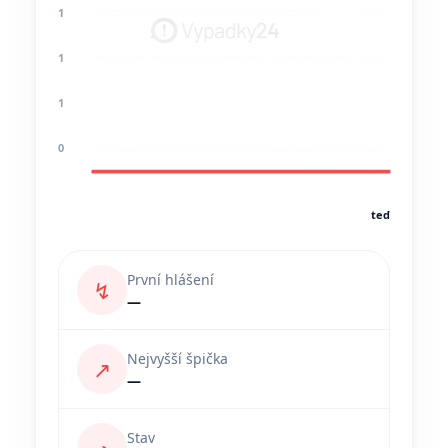
1
1
1
0
teď
První hlášení
↯
—
Nejvyšší špička
↗
—
Stav