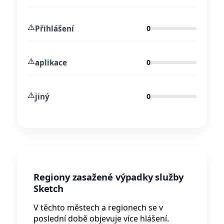
⚠️
Přihlášení
0
⚠️
aplikace
0
⚠️
jiný
0
Regiony zasažené výpadky služby
Sketch
V těchto městech a regionech se v
poslední době objevuje více hlášení.