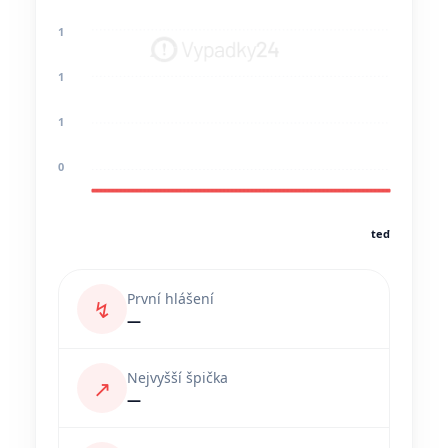
1
1
1
0
teď
První hlášení
↯
—
Nejvyšší špička
↗
—