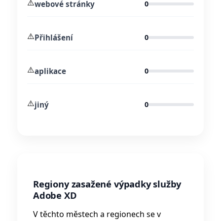
⚠️
webové stránky
0
⚠️
Přihlášení
0
⚠️
aplikace
0
⚠️
jiný
0
Regiony zasažené výpadky služby
Adobe XD
V těchto městech a regionech se v