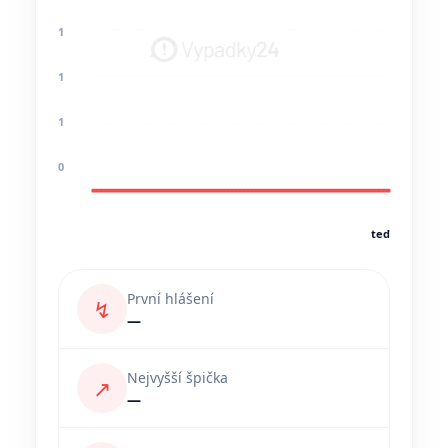
1
1
1
0
teď
První hlášení
↯
—
Nejvyšší špička
↗
—