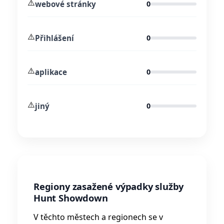
⚠️
webové stránky
0
⚠️
Přihlášení
0
⚠️
aplikace
0
⚠️
jiný
0
Regiony zasažené výpadky služby
Hunt Showdown
V těchto městech a regionech se v