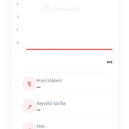
1
1
1
0
teď
První hlášení
↯
—
Nejvyšší špička
↗
—
Stav