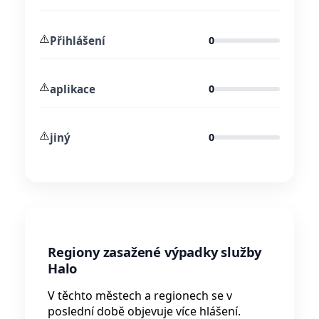
⚠️
Přihlášení
0
⚠️
aplikace
0
⚠️
jiný
0
Regiony zasažené výpadky služby
Halo
V těchto městech a regionech se v
poslední době objevuje více hlášení.