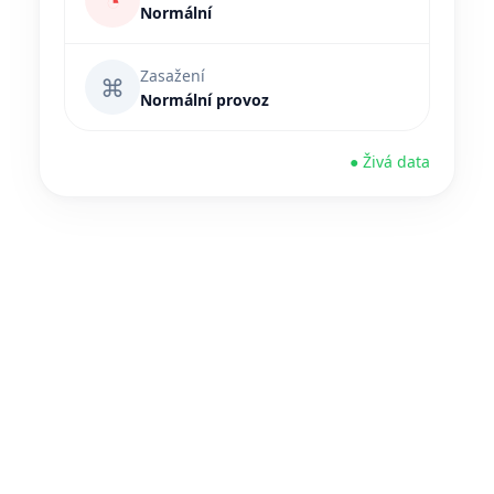
◔
Normální
Zasažení
⌘
Normální provoz
● Živá data