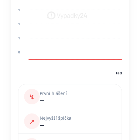
1
1
1
0
teď
První hlášení
↯
—
Nejvyšší špička
↗
—