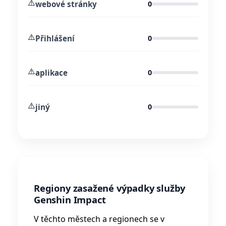
⚠️
webové stránky
0
⚠️
Přihlášení
0
⚠️
aplikace
0
⚠️
jiný
0
Regiony zasažené výpadky služby
Genshin Impact
V těchto městech a regionech se v