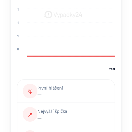
1
1
1
0
teď
První hlášení
↯
—
Nejvyšší špička
↗
—