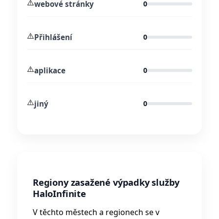
⚠️
webové stránky
0
⚠️
Přihlášení
0
⚠️
aplikace
0
⚠️
jiný
0
Regiony zasažené výpadky služby
HaloInfinite
V těchto městech a regionech se v