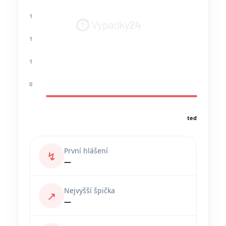
1
1
1
0
teď
První hlášení
↯
—
Nejvyšší špička
↗
—