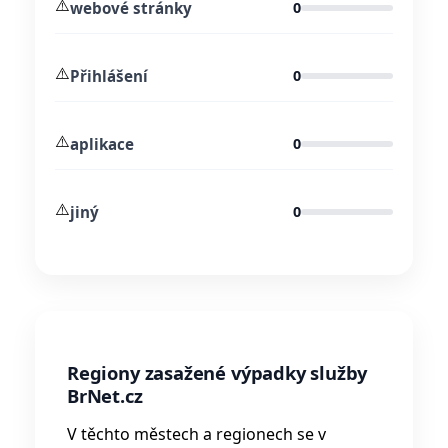
⚠️
webové stránky
0
⚠️
Přihlášení
0
⚠️
aplikace
0
⚠️
jiný
0
Regiony zasažené výpadky služby
BrNet.cz
V těchto městech a regionech se v