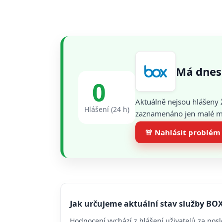
Má dnes
0
Aktuálně nejsou hlášeny 
Hlášení (24 h)
zaznamenáno jen malé mno
🚨 Nahlásit problém
Jak určujeme aktuální stav služby BO
Hodnocení vychází z hlášení uživatelů za posl