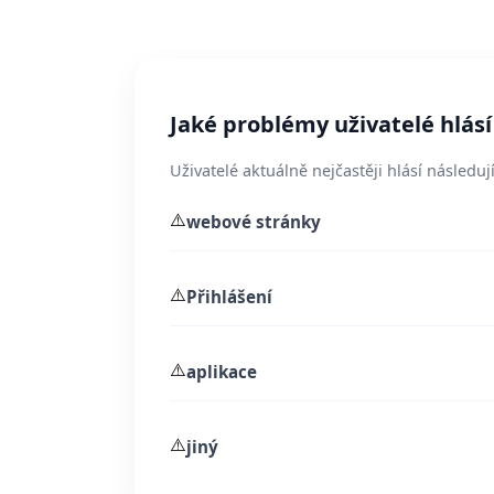
Jaké problémy uživatelé hlás
Uživatelé aktuálně nejčastěji hlásí následují
⚠️
webové stránky
⚠️
Přihlášení
⚠️
aplikace
⚠️
jiný