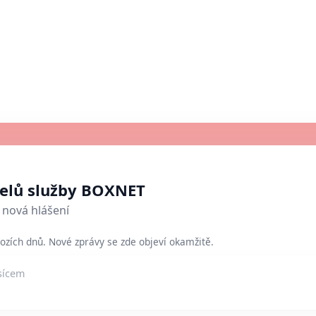
telů služby BOXNET
nová hlášení
ozích dnů. Nové zprávy se zde objeví okamžitě.
sícem