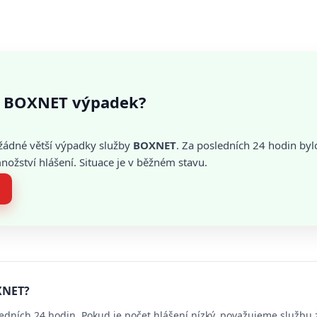
 BOXNET výpadek?
žádné větší výpadky služby
BOXNET
. Za posledních 24 hodin byl
žství hlášení. Situace je v běžném stavu.
XNET?
edních 24 hodin. Pokud je počet hlášení nízký, považujeme službu 