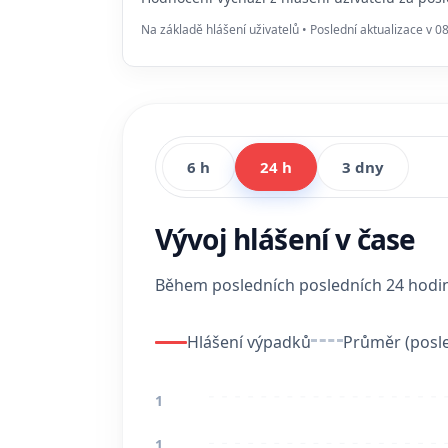
Na základě hlášení uživatelů • Poslední aktualizace v 0
6 h
24 h
3 dny
Vývoj hlášení v čase
Během posledních posledních 24 hod
Hlášení výpadků
Průměr (posle
1
1