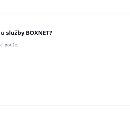
í u služby BOXNET?
cí potíže.