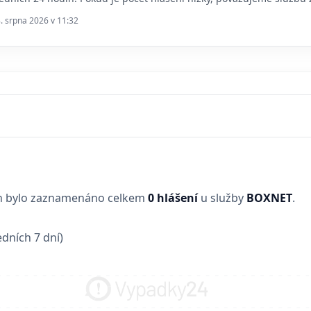
8. srpna 2026 v 11:32
in bylo zaznamenáno celkem
0 hlášení
u služby
BOXNET
.
dních 7 dní)