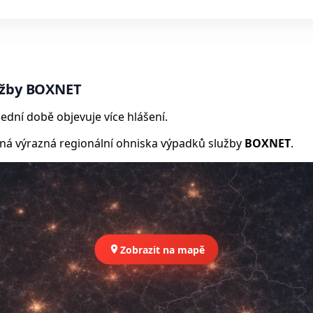
užby BOXNET
ední době objevuje více hlášení.
 výrazná regionální ohniska výpadků služby
BOXNET
.
Zobrazit na mapě