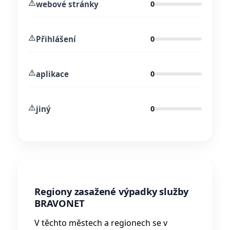
⚠️
webové stránky
0
⚠️
Přihlášení
0
⚠️
aplikace
0
⚠️
jiný
0
Regiony zasažené výpadky služby
BRAVONET
V těchto městech a regionech se v