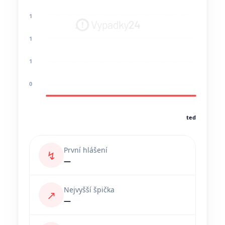
1
1
1
0
teď
První hlášení
↯
—
Nejvyšší špička
↗
—