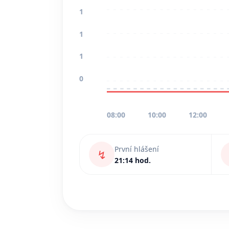
1
1
1
0
08:00
10:00
12:00
První hlášení
↯
21:14 hod.