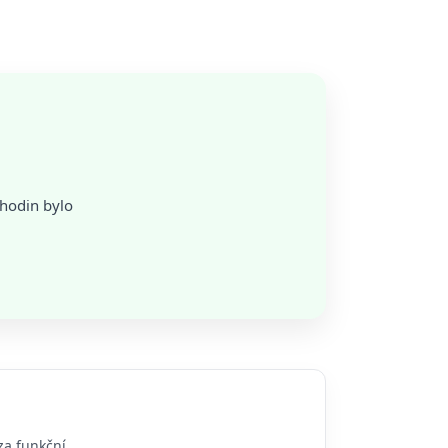
 hodin bylo
za funkční.