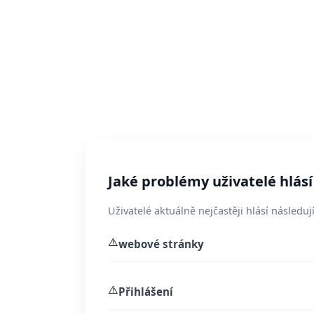
Jaké problémy uživatelé hlás
Uživatelé aktuálně nejčastěji hlásí následují
⚠️
webové stránky
⚠️
Přihlášení