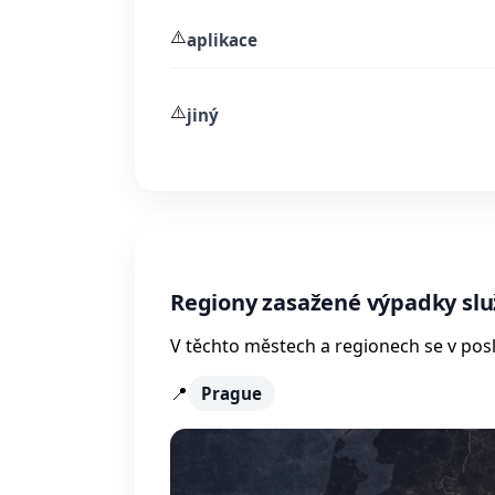
⚠️
aplikace
⚠️
jiný
Regiony zasažené výpadky sl
V těchto městech a regionech se v posl
📍
Prague