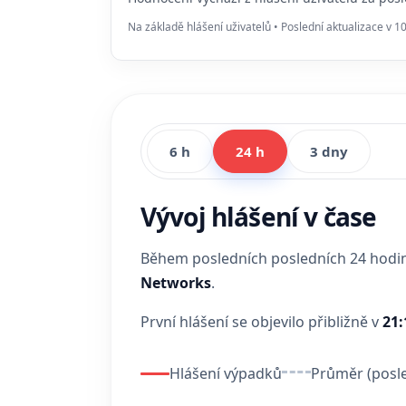
Na základě hlášení uživatelů • Poslední aktualizace v 1
6 h
24 h
3 dny
Vývoj hlášení v čase
Během posledních posledních 24 hod
Networks
.
První hlášení se objevilo přibližně v
21:
Hlášení výpadků
Průměr (posle