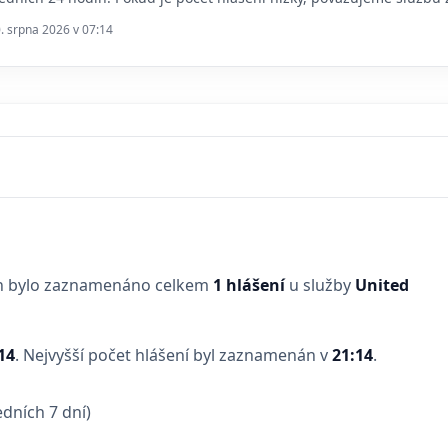
0. srpna 2026 v 07:14
in bylo zaznamenáno celkem
1 hlášení
u služby
United
14
.
Nejvyšší počet hlášení byl zaznamenán v
21:14
.
dních 7 dní)