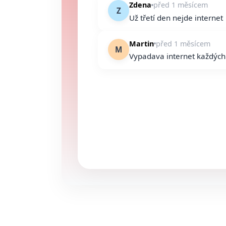
Zdena
před 1 měsícem
Z
Už třetí den nejde internet
Martin
před 1 měsícem
M
Vypadava internet každých