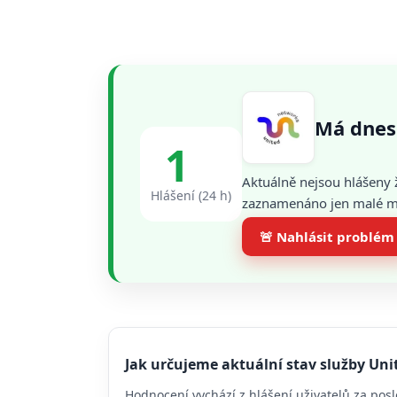
Má dnes
1
Aktuálně nejsou hlášeny 
Hlášení (24 h)
zaznamenáno jen malé mno
🚨 Nahlásit problém
Jak určujeme aktuální stav služby Un
Hodnocení vychází z hlášení uživatelů za posl