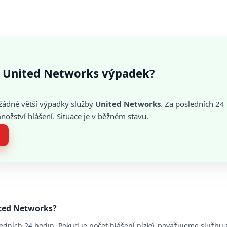
 United Networks výpadek?
žádné větší výpadky služby
United Networks
. Za posledních 24
žství hlášení. Situace je v běžném stavu.
ited Networks?
edních 24 hodin. Pokud je počet hlášení nízký, považujeme službu 