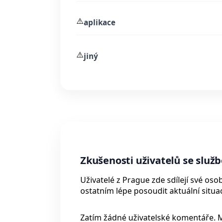
⚠️
aplikace
⚠️
jiný
Zkušenosti uživatelů se služ
Uživatelé z Prague zde sdílejí své o
ostatním lépe posoudit aktuální situac
Zatím žádné uživatelské komentáře. 