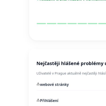
Nejčastěji hlášené problémy
Uživatelé v Prague aktuálně nejčastěji hlás
⚠️
webové stránky
⚠️
Přihlášení