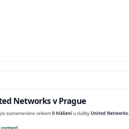
ited Networks v Prague
bylo zaznamenáno celkem
0 hlášení
u služby
United Networks
 rozmezí