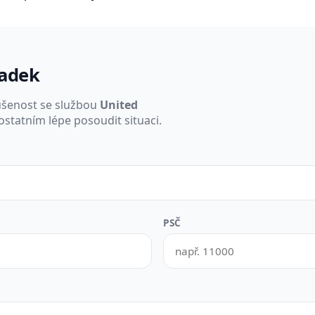
padek
ušenost se službou
United
ostatním lépe posoudit situaci.
PSČ