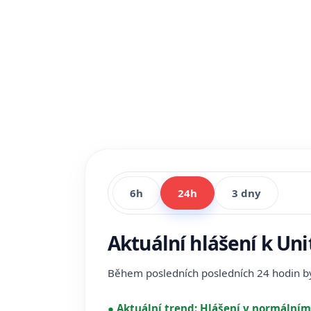
6h
24h
3 dny
Aktuální hlášení k Un
Během posledních posledních 24 hodin 
●
Aktuální trend:
Hlášení v normálním