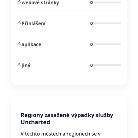
⚠️
webové stránky
0
⚠️
Přihlášení
0
⚠️
aplikace
0
⚠️
jiný
0
Regiony zasažené výpadky služby
Uncharted
V těchto městech a regionech se v