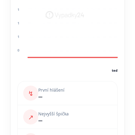
1
1
1
0
teď
První hlášení
↯
—
Nejvyšší špička
↗
—