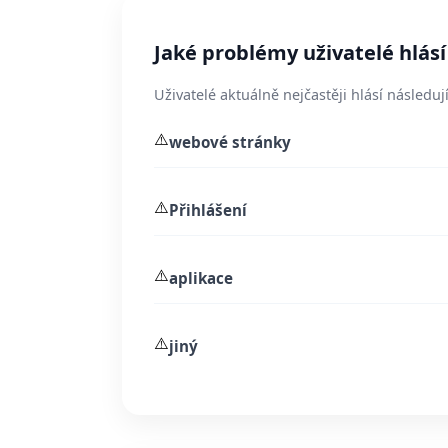
Jaké problémy uživatelé hlásí
Uživatelé aktuálně nejčastěji hlásí následují
⚠️
webové stránky
⚠️
Přihlášení
⚠️
aplikace
⚠️
jiný