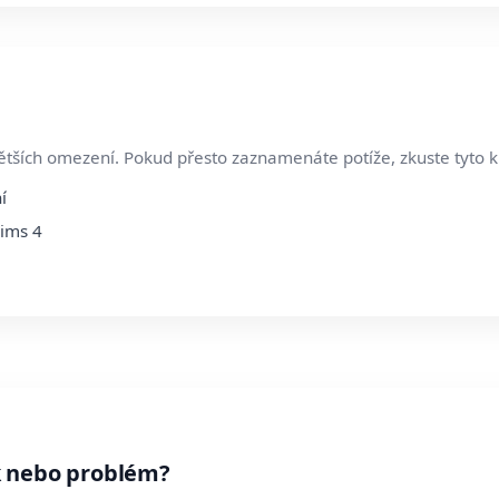
ětších omezení. Pokud přesto zaznamenáte potíže, zkuste tyto k
í
Sims 4
k nebo problém?