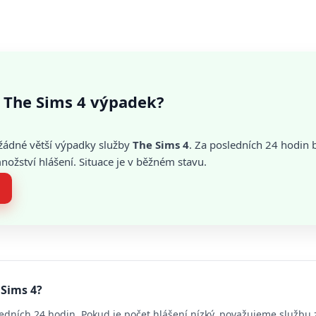
 The Sims 4 výpadek?
žádné větší výpadky služby
The Sims 4
. Za posledních 24 hodin 
žství hlášení. Situace je v běžném stavu.
 Sims 4?
edních 24 hodin. Pokud je počet hlášení nízký, považujeme službu 