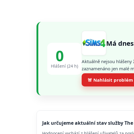
Má dnes
0
Aktuálně nejsou hlášeny 
Hlášení (24 h)
zaznamenáno jen malé mno
🚨 Nahlásit problém
Jak určujeme aktuální stav služby The
Hodnocení vychází z hlášení uživatelů za posl