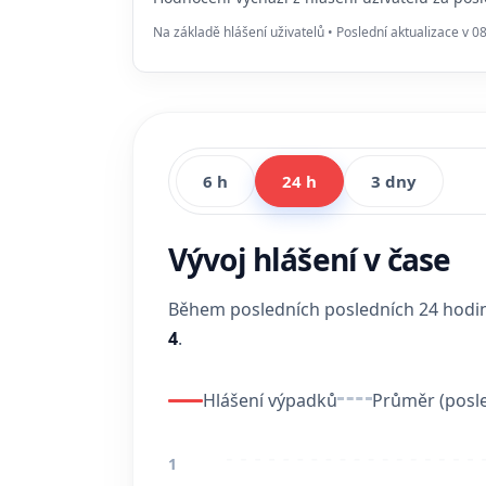
Na základě hlášení uživatelů • Poslední aktualizace v 0
6 h
24 h
3 dny
Vývoj hlášení v čase
Během posledních posledních 24 hod
4
.
Hlášení výpadků
Průměr (posle
1