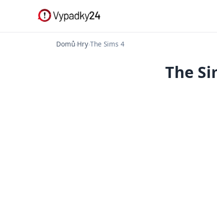
Domů
›
Hry
›
The Sims 4
The Si