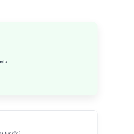
bylo
za funkční.