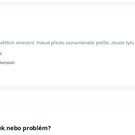
 větších omezení. Pokud přesto zaznamenáte potíže, zkuste tyto
í
ivision
ek nebo problém?