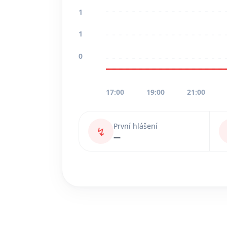
1
1
0
17:00
19:00
21:00
První hlášení
↯
—