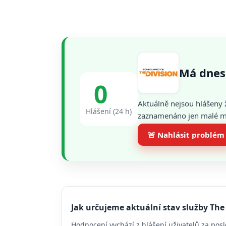
Má dnes
0
Aktuálně nejsou hlášeny 
Hlášení (24 h)
zaznamenáno jen malé mno
🚨 Nahlásit problém
Jak určujeme aktuální stav služby The
Hodnocení vychází z hlášení uživatelů za posl