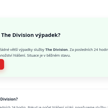
 The Division výpadek?
žádné větší výpadky služby
The Division
. Za posledních 24 hodi
žství hlášení. Situace je v běžném stavu.
 Division?
edních 24 hodin. Pokud je počet hlášení nízký, považujeme službu 