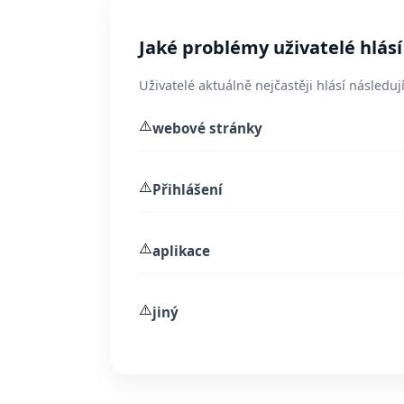
Jaké problémy uživatelé hlásí
Uživatelé aktuálně nejčastěji hlásí následují
⚠️
webové stránky
⚠️
Přihlášení
⚠️
aplikace
⚠️
jiný