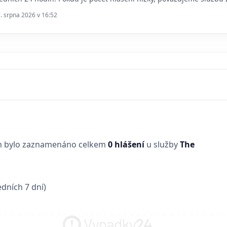
7. srpna 2026 v 16:52
in bylo zaznamenáno celkem
0 hlášení
u služby
The
dních 7 dní)