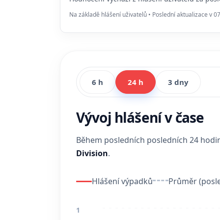
Na základě hlášení uživatelů • Poslední aktualizace v 0
6 h
24 h
3 dny
Vývoj hlášení v čase
Během posledních posledních 24 hod
Division
.
Hlášení výpadků
Průměr (posle
1