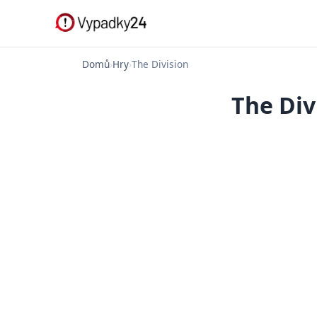
Domů
›
Hry
›
The Division
The Div