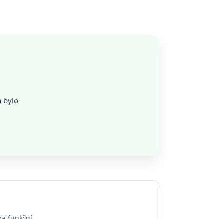
n bylo
za funkční.