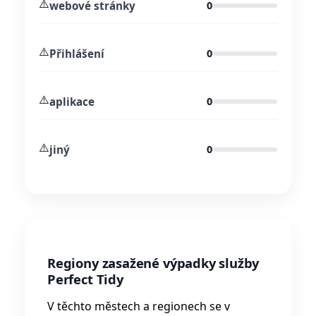
⚠️
webové stránky
0
⚠️
Přihlášení
0
⚠️
aplikace
0
⚠️
jiný
0
Regiony zasažené výpadky služby
Perfect Tidy
V těchto městech a regionech se v