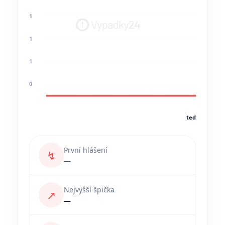
1
1
1
0
teď
První hlášení
↯
—
Nejvyšší špička
↗
—