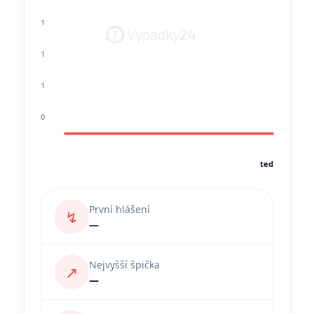
1
1
1
0
teď
První hlášení
↯
—
Nejvyšší špička
↗
—