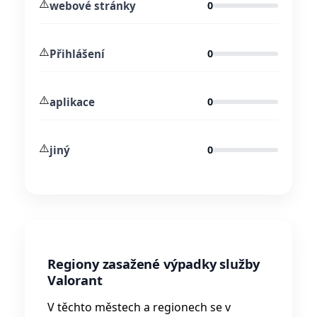
⚠️
webové stránky
0
⚠️
Přihlášení
0
⚠️
aplikace
0
⚠️
jiný
0
Regiony zasažené výpadky služby
Valorant
V těchto městech a regionech se v