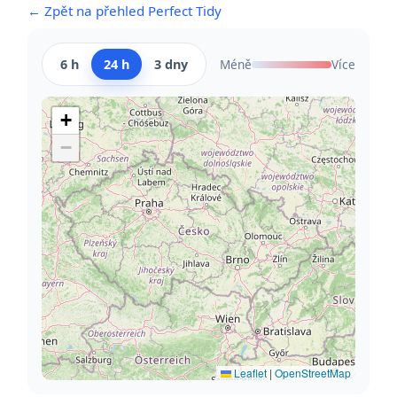
← Zpět na přehled Perfect Tidy
6 h
24 h
3 dny
Méně
Více
+
−
Leaflet
|
OpenStreetMap