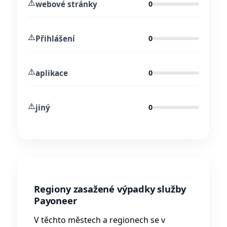
⚠️
webové stránky
0
⚠️
Přihlášení
0
⚠️
aplikace
0
⚠️
jiný
0
Regiony zasažené výpadky služby
Payoneer
V těchto městech a regionech se v