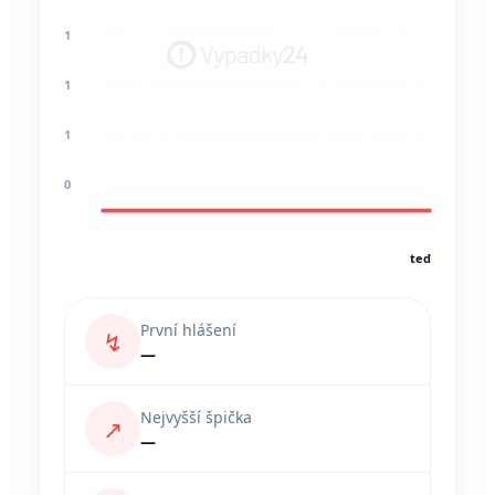
1
1
1
0
teď
První hlášení
↯
—
Nejvyšší špička
↗
—