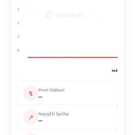
1
1
1
0
teď
První hlášení
↯
—
Nejvyšší špička
↗
—