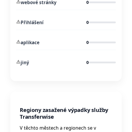
⚠️
webové stránky
0
⚠️
Přihlášení
0
⚠️
aplikace
0
⚠️
jiný
0
Regiony zasažené výpadky služby
Transferwise
V těchto městech a regionech se v