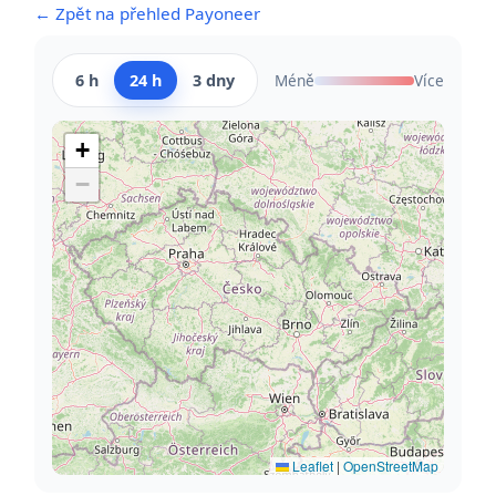
← Zpět na přehled Payoneer
6 h
24 h
3 dny
Méně
Více
+
−
Leaflet
|
OpenStreetMap