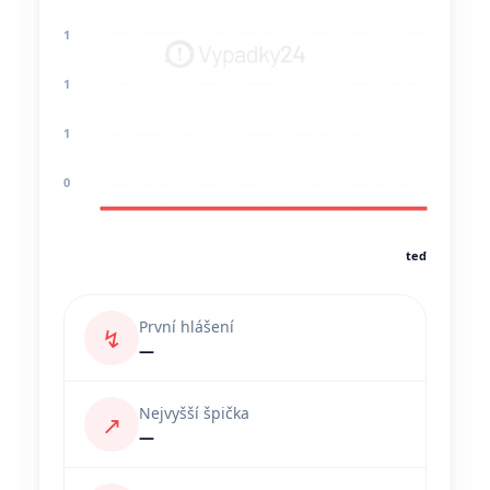
1
1
1
0
teď
První hlášení
↯
—
Nejvyšší špička
↗
—