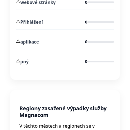
⚠️
webové stránky
0
⚠️
Přihlášení
0
⚠️
aplikace
0
⚠️
jiný
0
Regiony zasažené výpadky služby
Magnacom
V těchto městech a regionech se v