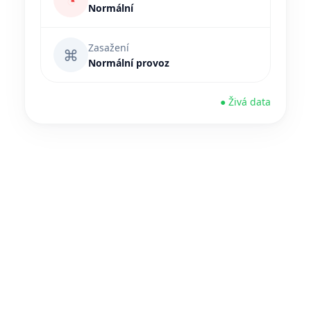
◔
Normální
Zasažení
⌘
Normální provoz
● Živá data