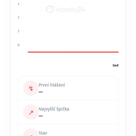
1
1
1
0
teď
První hlášení
↯
—
Nejvyšší špička
↗
—
Stav