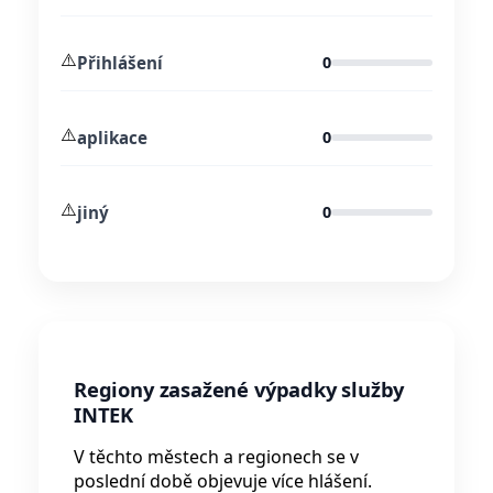
⚠️
Přihlášení
0
⚠️
aplikace
0
⚠️
jiný
0
Regiony zasažené výpadky služby
INTEK
V těchto městech a regionech se v
poslední době objevuje více hlášení.