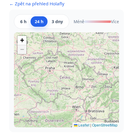
← Zpět na přehled Holafly
6 h
24 h
3 dny
Méně
Více
+
−
Leaflet
|
OpenStreetMap