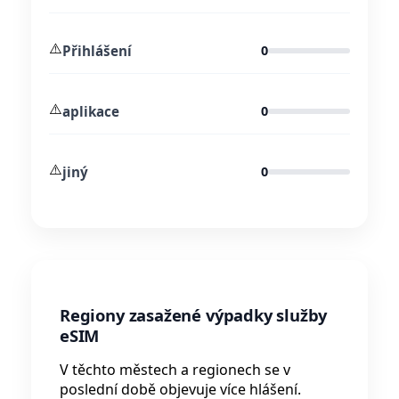
⚠️
Přihlášení
0
⚠️
aplikace
0
⚠️
jiný
0
Regiony zasažené výpadky služby
eSIM
V těchto městech a regionech se v
poslední době objevuje více hlášení.