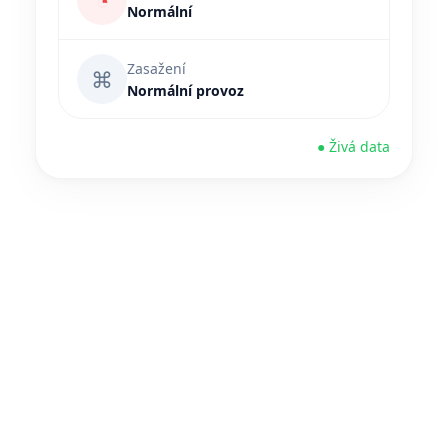
◔
Normální
Zasažení
⌘
Normální provoz
● Živá data