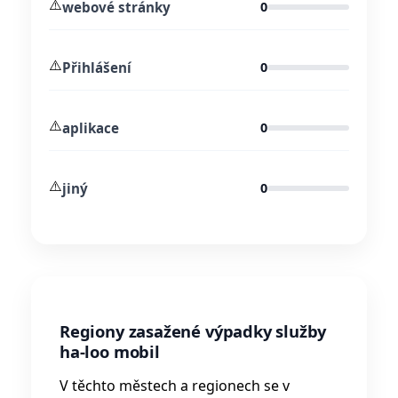
⚠️
webové stránky
0
⚠️
Přihlášení
0
⚠️
aplikace
0
⚠️
jiný
0
Regiony zasažené výpadky služby
ha-loo mobil
V těchto městech a regionech se v