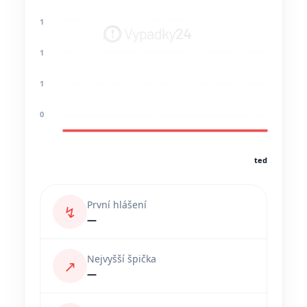
1
1
1
0
teď
První hlášení
↯
—
Nejvyšší špička
↗
—