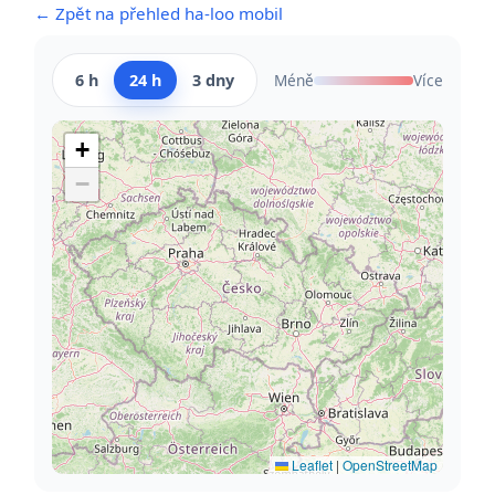
← Zpět na přehled ha-loo mobil
6 h
24 h
3 dny
Méně
Více
+
−
Leaflet
|
OpenStreetMap