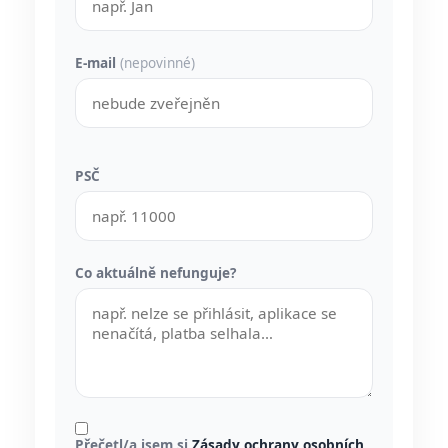
E-mail
(nepovinné)
PSČ
Co aktuálně nefunguje?
Přečetl/a jsem si
Zásady ochrany osobních