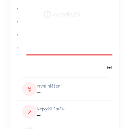
1
1
1
0
teď
První hlášení
↯
—
Nejvyšší špička
↗
—