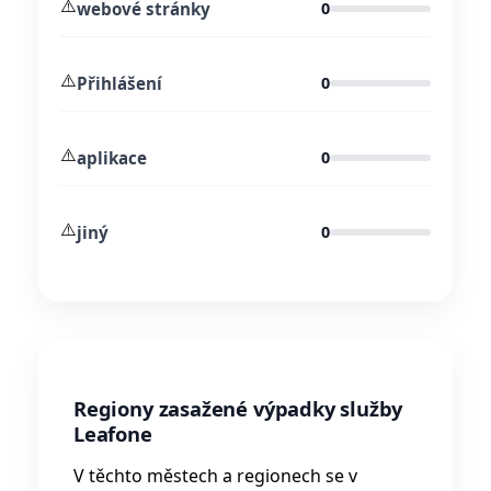
⚠️
webové stránky
0
⚠️
Přihlášení
0
⚠️
aplikace
0
⚠️
jiný
0
Regiony zasažené výpadky služby
Leafone
V těchto městech a regionech se v