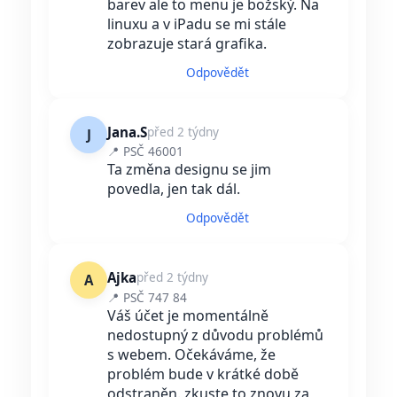
barev ale to menu je božský. Na
linuxu a v iPadu se mi stále
zobrazuje stará grafika.
Odpovědět
Jana.S
před 2 týdny
J
📍 PSČ 46001
Ta změna designu se jim
povedla, jen tak dál.
Odpovědět
Ajka
před 2 týdny
A
📍 PSČ 747 84
Váš účet je momentálně
nedostupný z důvodu problémů
s webem. Očekáváme, že
problém bude v krátké době
odstraněn. zkuste to znovu za