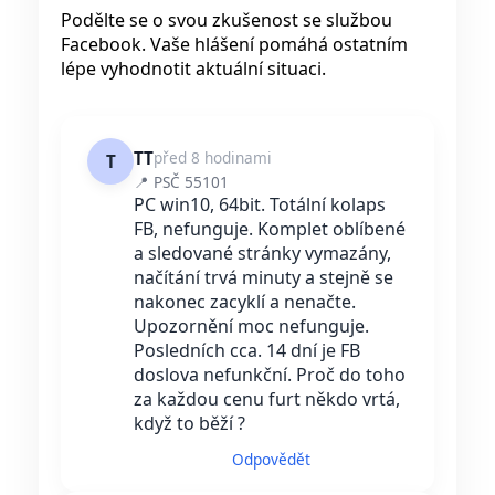
Podělte se o svou zkušenost se službou
Facebook. Vaše hlášení pomáhá ostatním
lépe vyhodnotit aktuální situaci.
TT
před 8 hodinami
T
📍 PSČ 55101
PC win10, 64bit. Totální kolaps
FB, nefunguje. Komplet oblíbené
a sledované stránky vymazány,
načítání trvá minuty a stejně se
nakonec zacyklí a nenačte.
Upozornění moc nefunguje.
Posledních cca. 14 dní je FB
doslova nefunkční. Proč do toho
za každou cenu furt někdo vrtá,
když to běží ?
Odpovědět