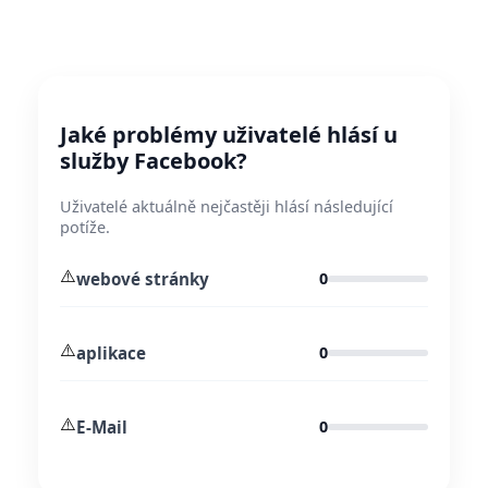
Jaké problémy uživatelé hlásí u
služby Facebook?
Uživatelé aktuálně nejčastěji hlásí následující
potíže.
⚠️
webové stránky
0
⚠️
aplikace
0
⚠️
E-Mail
0