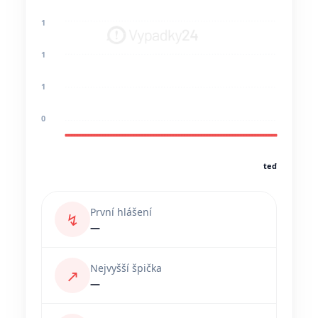
1
1
1
0
teď
První hlášení
↯
—
Nejvyšší špička
↗
—