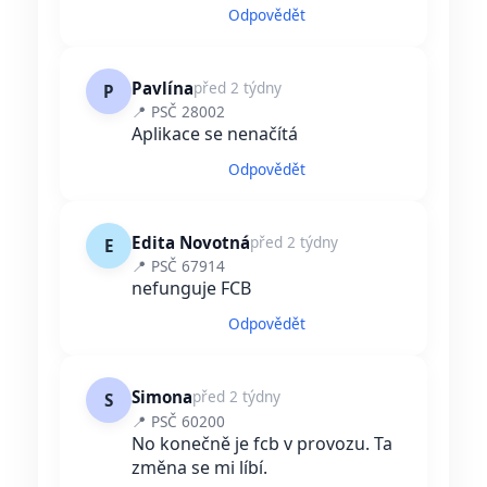
Odpovědět
Pavlína
před 2 týdny
P
📍 PSČ 28002
Aplikace se nenačítá
Odpovědět
Edita Novotná
před 2 týdny
E
📍 PSČ 67914
nefunguje FCB
Odpovědět
Simona
před 2 týdny
S
📍 PSČ 60200
No konečně je fcb v provozu. Ta
změna se mi líbí.