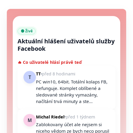
🟢 Živě
Aktuální hlášení uživatelů služby
Facebook
🔥 Co uživatelé hlásí právě teď
TT
před 8 hodinami
T
PC win10, 64bit. Totální kolaps FB,
nefunguje. Komplet oblíbené a
sledované stránky vymazány,
načítání trvá minuty a ste...
Michal Riedel
před 1 týdnem
M
Zablokovany účet ale nejsem si
niceho vědom ze bych neco porusil