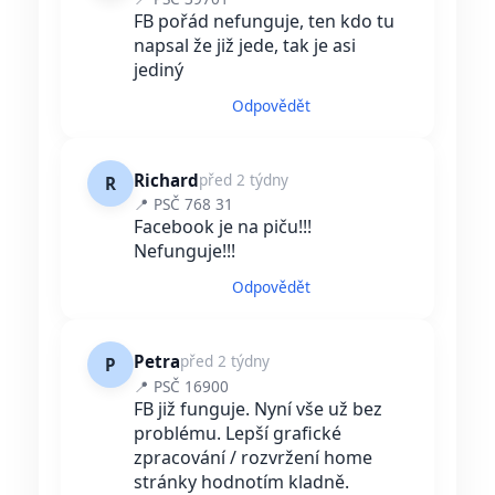
FB pořád nefunguje, ten kdo tu
napsal že již jede, tak je asi
jediný
Odpovědět
Richard
před 2 týdny
R
📍 PSČ 768 31
Facebook je na piču!!!
Nefunguje!!!
Odpovědět
Petra
před 2 týdny
P
📍 PSČ 16900
FB již funguje. Nyní vše už bez
problému. Lepší grafické
zpracování / rozvržení home
stránky hodnotím kladně.