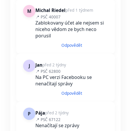
Michal Riedel
před 1 týdnem
M
📍 PSČ 40007
Zablokovany účet ale nejsem si
niceho vědom ze bych neco
porusil
Odpovědět
Jan
před 2 týdny
J
📍 PSČ 62800
Na PC verzi Facebooku se
nenačítají správy
Odpovědět
Pája
před 2 týdny
P
📍 PSČ 67122
Nenačítají se zprávy