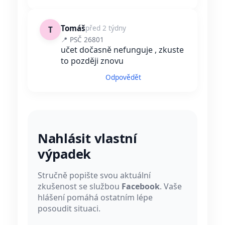
Tomáš
před 2 týdny
T
📍 PSČ 26801
učet dočasně nefunguje , zkuste
to později znovu
Odpovědět
Nahlásit vlastní
výpadek
Stručně popište svou aktuální
zkušenost se službou
Facebook
. Vaše
hlášení pomáhá ostatním lépe
posoudit situaci.