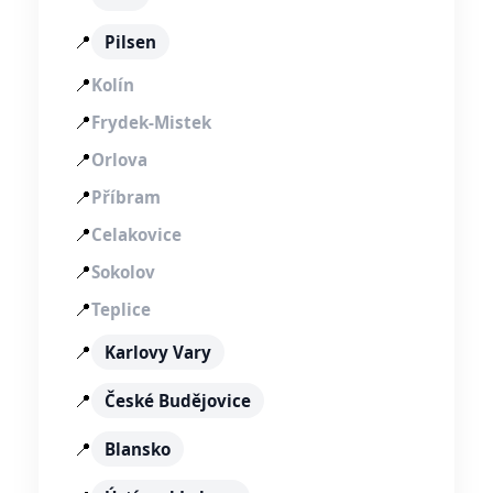
📍
Pilsen
📍
Kolín
📍
Frydek-Mistek
📍
Orlova
📍
Příbram
📍
Celakovice
📍
Sokolov
📍
Teplice
📍
Karlovy Vary
📍
České Budějovice
📍
Blansko