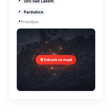
📍
Ústí nad Labem
📍
Pardubice
📍
Prostějov
Zobrazit na mapě