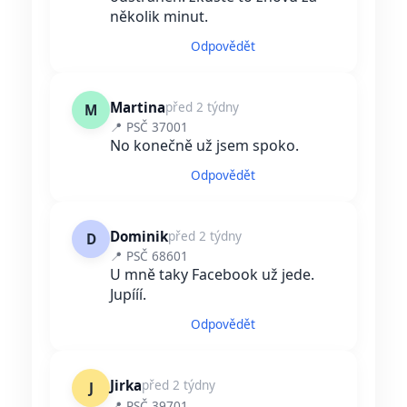
několik minut.
Odpovědět
Martina
před 2 týdny
M
📍 PSČ 37001
No konečně už jsem spoko.
Odpovědět
Dominik
před 2 týdny
D
📍 PSČ 68601
U mně taky Facebook už jede.
Jupííí.
Odpovědět
Jirka
před 2 týdny
J
📍 PSČ 39701