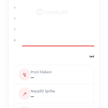
1
1
1
0
teď
První hlášení
↯
—
Nejvyšší špička
↗
—