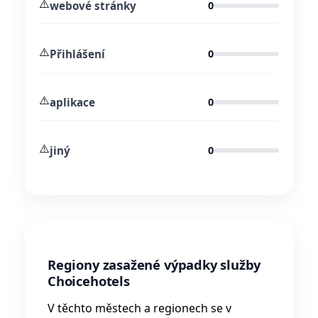
⚠️
webové stránky
0
⚠️
Přihlášení
0
⚠️
aplikace
0
⚠️
jiný
0
Regiony zasažené výpadky služby
Choicehotels
V těchto městech a regionech se v