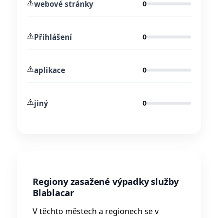
⚠️
webové stránky
0
⚠️
Přihlášení
0
⚠️
aplikace
0
⚠️
jiný
0
Regiony zasažené výpadky služby
Blablacar
V těchto městech a regionech se v