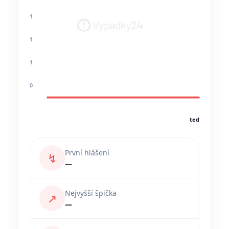
1
1
1
0
teď
První hlášení
↯
—
Nejvyšší špička
↗
—